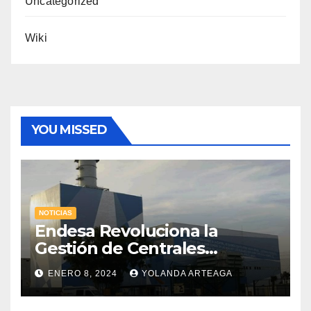
Uncategorized
Wiki
YOU MISSED
NOTICIAS
Endesa Revoluciona la
Gestión de Centrales
Hidroeléctricas con
ENERO 8, 2024
YOLANDA ARTEAGA
«Gemelos Digitales» a través
de la Inteligencia Artificial