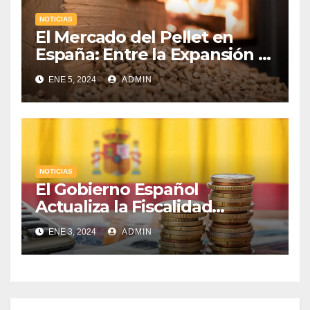
NOTICIAS
El Mercado del Pellet en
España: Entre la Expansión y
los Desafíos Económicos
ENE 5, 2024
ADMIN
NOTICIAS
El Gobierno Español
Actualiza la Fiscalidad
Energética: Impuestos,
ENE 3, 2024
ADMIN
Protección al Consumidor y
Apoyo a la Industria
Electrointensiva