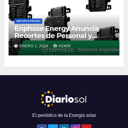
Electrointensiva
UNCATEGORIZED
Enphase Energy Anuncia
Recortes de Personal y
Reestructuración Global
ENERO 1, 2024
ADMIN
El periódico de la Energía solar