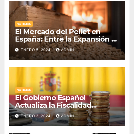
NOTICIAS
El Mercado del Pellet en
España: Entre la Expansión y
los Desafíos Económicos
ENERO 5, 2024
ADMIN
NOTICIAS
El Gobierno Español
Actualiza la Fiscalidad
Energética: Impuestos,
ENERO 3, 2024
ADMIN
Protección al Consumidor y
Apoyo a la Industria