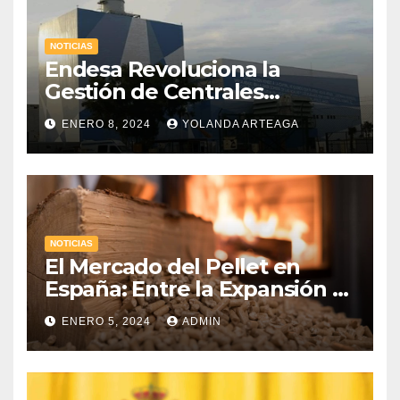
NOTICIAS
Endesa Revoluciona la
Gestión de Centrales
Hidroeléctricas con
ENERO 8, 2024
YOLANDA ARTEAGA
«Gemelos Digitales» a través
de la Inteligencia Artificial
NOTICIAS
El Mercado del Pellet en
España: Entre la Expansión y
los Desafíos Económicos
ENERO 5, 2024
ADMIN