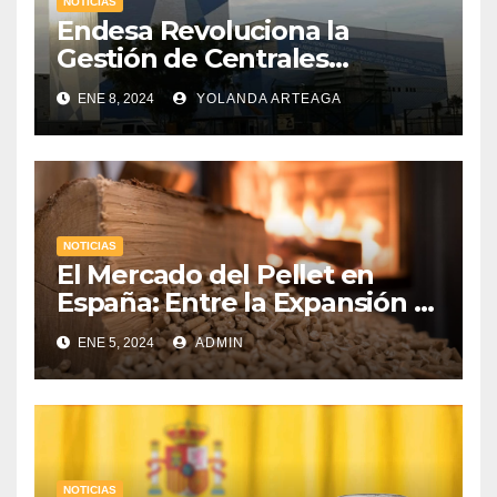
NOTICIAS
Endesa Revoluciona la
Gestión de Centrales
Hidroeléctricas con
ENE 8, 2024
YOLANDA ARTEAGA
«Gemelos Digitales» a través
de la Inteligencia Artificial
NOTICIAS
El Mercado del Pellet en
España: Entre la Expansión y
los Desafíos Económicos
ENE 5, 2024
ADMIN
NOTICIAS