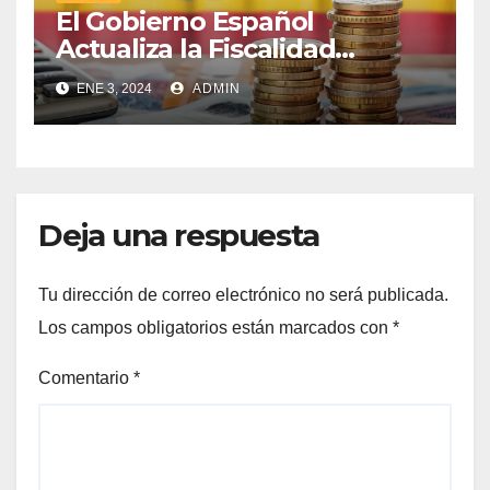
El Gobierno Español
Actualiza la Fiscalidad
Energética: Impuestos,
ENE 3, 2024
ADMIN
Protección al Consumidor y
Apoyo a la Industria
Electrointensiva
Deja una respuesta
Tu dirección de correo electrónico no será publicada.
Los campos obligatorios están marcados con
*
Comentario
*