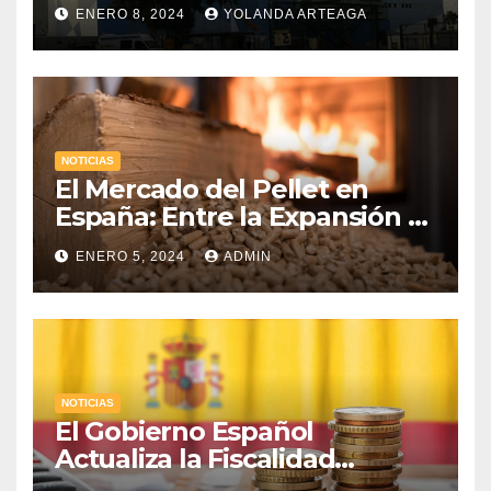
Hidroeléctricas con
ENERO 8, 2024
YOLANDA ARTEAGA
«Gemelos Digitales» a través
de la Inteligencia Artificial
NOTICIAS
El Mercado del Pellet en
España: Entre la Expansión y
los Desafíos Económicos
ENERO 5, 2024
ADMIN
NOTICIAS
El Gobierno Español
Actualiza la Fiscalidad
Energética: Impuestos,