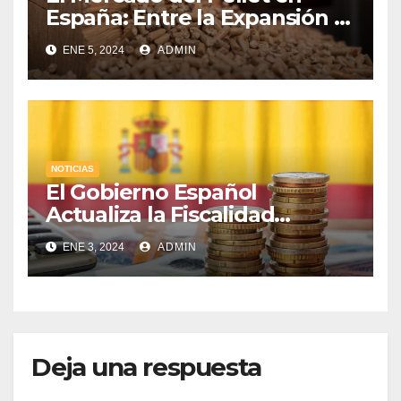
España: Entre la Expansión y
los Desafíos Económicos
ENE 5, 2024
ADMIN
NOTICIAS
El Gobierno Español
Actualiza la Fiscalidad
Energética: Impuestos,
ENE 3, 2024
ADMIN
Protección al Consumidor y
Apoyo a la Industria
Electrointensiva
Deja una respuesta