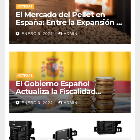
NOTICIAS
El Mercado del Pellet en
España: Entre la Expansión y
los Desafíos Económicos
ENERO 5, 2024
ADMIN
NOTICIAS
El Gobierno Español
Actualiza la Fiscalidad
Energética: Impuestos,
ENERO 3, 2024
ADMIN
Protección al Consumidor y
Apoyo a la Industria
Electrointensiva