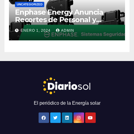
UNCATEGORIZED
Enphase Energy Anuncia
Recortes de Personal y
Reestructuración Global
ENERO 1, 2024
ADMIN
El periódico de la Energía solar