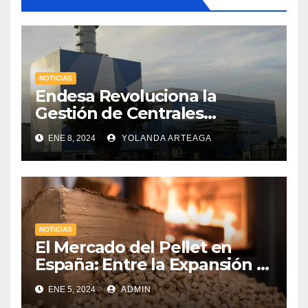
NOTICIAS
Endesa Revoluciona la
Gestión de Centrales
Hidroeléctricas con
ENE 8, 2024
YOLANDA ARTEAGA
«Gemelos Digitales» a través
de la Inteligencia Artificial
NOTICIAS
El Mercado del Pellet en
España: Entre la Expansión y
los Desafíos Económicos
ENE 5, 2024
ADMIN