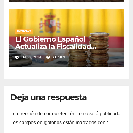
NOTICIAS
El Gobierno Español
Actualiza la Fiscalidad
Energética: Impuestos,
ENE 3, 2024
ADMIN
Protección al Consumidor y
Apoyo a la Industria
Electrointensiva
Deja una respuesta
Tu dirección de correo electrónico no será publicada.
Los campos obligatorios están marcados con
*