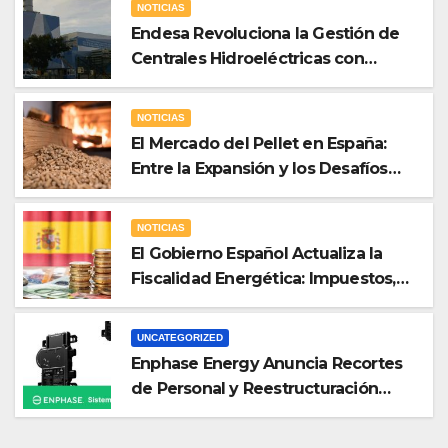
NOTICIAS
Endesa Revoluciona la Gestión de
Centrales Hidroeléctricas con
«Gemelos Digitales» a través de la
Inteligencia Artificial
NOTICIAS
El Mercado del Pellet en España:
Entre la Expansión y los Desafíos
Económicos
NOTICIAS
El Gobierno Español Actualiza la
Fiscalidad Energética: Impuestos,
Protección al Consumidor y Apoyo
a la Industria Electrointensiva
UNCATEGORIZED
Enphase Energy Anuncia Recortes
de Personal y Reestructuración
Global