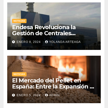
NOTICIAS
Endesa Revoluciona la
Gestión de Centrales
Hidroeléctricas con
ENERO 8, 2024
YOLANDA ARTEAGA
«Gemelos Digitales» a través
de la Inteligencia Artificial
NOTICIAS
El Mercado del Pellet en
España: Entre la Expansión y
los Desafíos Económicos
ENERO 5, 2024
ADMIN