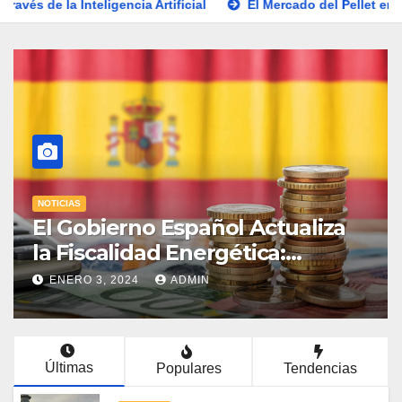
a Artificial
El Mercado del Pellet en España: Entre la Exp
NOTICIAS
El Gobierno Español Actualiza
la Fiscalidad Energética:
Impuestos, Protección al
ENERO 3, 2024
ADMIN
Consumidor y Apoyo a la
Industria Electrointensiva
Últimas
Populares
Tendencias