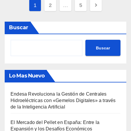
Paginación
1
2
…
5
de
entradas
Buscar
Buscar
Lo Mas Nuevo
Endesa Revoluciona la Gestión de Centrales
Hidroeléctricas con «Gemelos Digitales» a través
de la Inteligencia Artificial
El Mercado del Pellet en España: Entre la
Expansión y los Desafíos Económicos